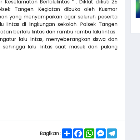
eselamatan Berlalulintas “ . Diklat diikuti 25
lsek Tangen. Kegiatan dibuka oleh Kusmar
waan yang menyampaikan agar seluruh peserta
u lintas di lingkungan sekolah. Polsek Tangen
n berlalu lintas dan rambu rambu lalu lintas .
ngatur lalu lintas, menyeberangkan siswa dan
r sehingga lalu lintas saat masuk dan pulang
Share
Facebook
WhatsApp
Messenger
Telegra
Bagikan :