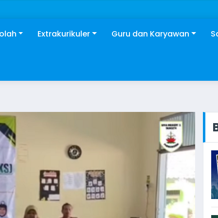
kolah
Extrakurikuler
Guru dan Karyawan
S