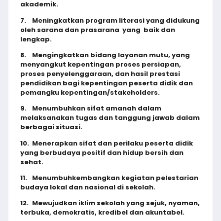
akademik.
7.
Meningkatkan program literasi yang didukung
oleh sarana dan prasarana yang baik dan
lengkap.
8.
Mengingkatkan bidang layanan mutu, yang
menyangkut kepentingan proses persiapan,
proses penyelenggaraan, dan hasil prestasi
pendidikan bagi kepentingan peserta didik dan
pemangku kepentingan/stakeholders.
9.
Menumbuhkan sifat amanah dalam
melaksanakan tugas dan tanggung jawab dalam
berbagai situasi.
10.
Menerapkan sifat dan perilaku peserta didik
yang berbudaya positif dan hidup bersih dan
sehat.
11.
Menumbuhkembangkan kegiatan pelestarian
budaya lokal dan nasional di sekolah.
12.
Mewujudkan iklim sekolah yang sejuk, nyaman,
terbuka, demokratis, kredibel dan akuntabel.