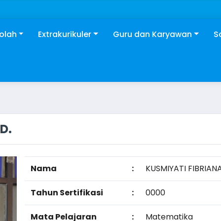
kolah
Extrakurikuler
Guru dan Karyawan
S
D.
Nama
:
KUSMIYATI FIBRIANA 
Tahun Sertifikasi
:
0000
Mata Pelajaran
:
Matematika