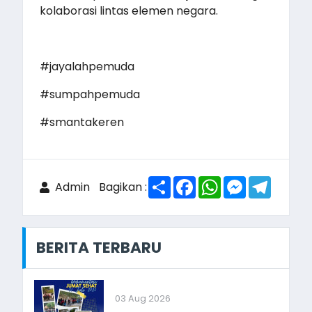
kolaborasi lintas elemen negara.
#jayalahpemuda
#sumpahpemuda
#smantakeren
Share
Facebook
WhatsApp
Messenger
Telegr
Admin
Bagikan :
BERITA TERBARU
03 Aug 2026