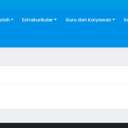
kolah
Extrakurikuler
Guru dan Karyawan
S