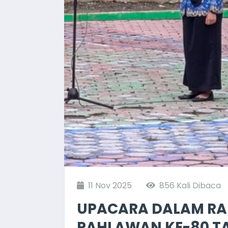
11 Nov 2025
856 Kali Dibaca
UPACARA DALAM RA
PAHLAWAN KE-80 T