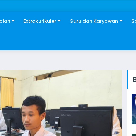
kolah
Extrakurikuler
Guru dan Karyawan
S