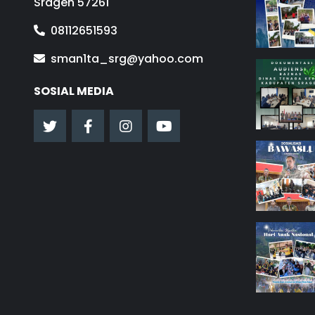
Sragen 57261
08112651593
sman1ta_srg@yahoo.com
SOSIAL MEDIA