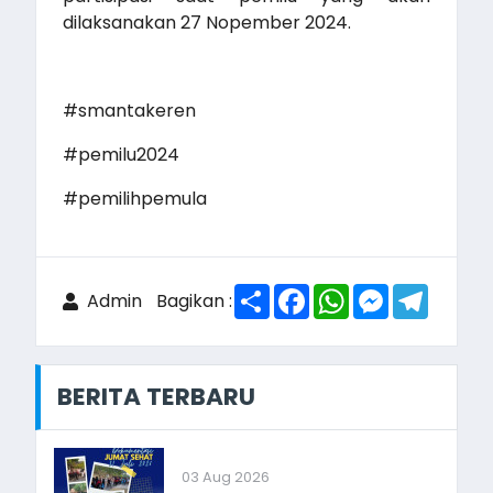
dilaksanakan 27 Nopember 2024.
#smantakeren
#pemilu2024
#pemilihpemula
Share
Facebook
WhatsApp
Messenger
Telegr
Admin
Bagikan :
BERITA TERBARU
03 Aug 2026